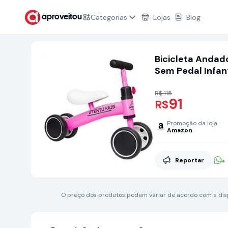
Categorias
Lojas
Blog
aproveitou
Bicicleta‎‎ Andador‎
Sem‎‎ Pedal‎‎ Infantil
R$ 115
91
R$
Promoção da loja
Amazon
Reportar
O preço dos produtos podem variar de acordo com a dispo