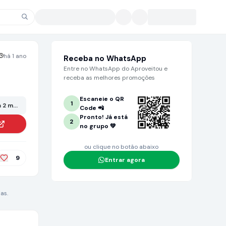
há 1 ano
Receba no WhatsApp
Entre no WhatsApp do Aproveitou e
receba as melhores promoções
Escaneie o QR
1
 2 meses ou mais. Grande chance de não estar mais no valor anunciado!
Code 📲
Pronto! Já está
2
no grupo 💚
ou clique no botão abaixo
9
Entrar agora
as.