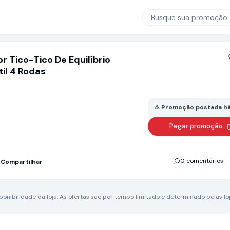
Busque sua promoção
‎ Tico-Tico‎‎ De‎‎ Equilíbrio‎‎
‎‎ 4‎‎‎ Rodas‎
⚠️ Promoção postada há
Pegar promoção
0 comentários
Compartilhar
nibilidade da loja.
As ofertas são por tempo limitado e determinado pelas loj