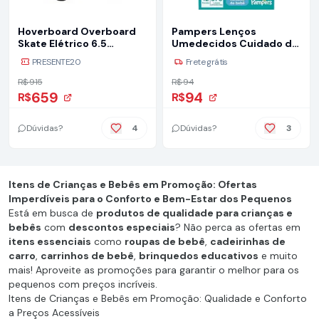
Hoverboard Overboard
Pampers Lenços
Skate Elétrico 6.5
Umedecidos Cuidado de
Bluetooth Com Led
Bebê 576 unidades
PRESENTE20
Frete grátis
R$ 915
R$ 94
659
94
R$
R$
Dúvidas?
4
Dúvidas?
3
Itens de Crianças e Bebês em Promoção: Ofertas
Imperdíveis para o Conforto e Bem-Estar dos Pequenos
Está em busca de
produtos de qualidade para crianças e
bebês
com
descontos especiais
? Não perca as ofertas em
itens essenciais
como
roupas de bebê
,
cadeirinhas de
carro
,
carrinhos de bebê
,
brinquedos educativos
e muito
mais! Aproveite as promoções para garantir o melhor para os
pequenos com preços incríveis.
Itens de Crianças e Bebês em Promoção: Qualidade e Conforto
a Preços Acessíveis