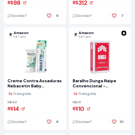
98
312
R$
R$
Dúvidas?
6
Dúvidas?
7
Amazon
Amazon
há 1 ano
há 1 ano
Creme Contra Assaduras
Baralho Dunga Naipe
Nebacetin Baby
Convencional -
Prevenção - Pele Macia
Vermelho, Copag
Frete grátis
Frete grátis
Hidratada e Saudável,
Para Peles Sensíveis e
R$ 20
R$ 19
Delicadas, Creme de
14
10
R$
R$
Assadura Bebê - 30g
Dúvidas?
6
Dúvidas?
10