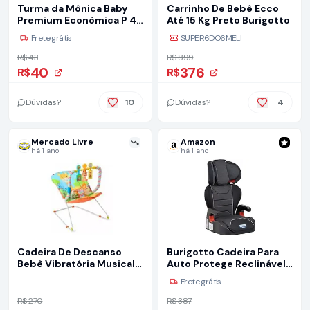
Turma da Mônica Baby
Carrinho De Bebê Ecco
Premium Econômica P 44
Até 15 Kg Preto Burigotto
Unidades
Frete grátis
SUPER6DO6MELI
R$ 43
R$ 899
40
376
R$
R$
Dúvidas?
10
Dúvidas?
4
Mercado Livre
Amazon
há 1 ano
há 1 ano
Cadeira De Descanso
Burigotto Cadeira Para
Bebê Vibratória Musical
Auto Protege Reclinável
July Replay Kids
15-36 Kg Mesclado Preto
Frete grátis
R$ 270
R$ 387