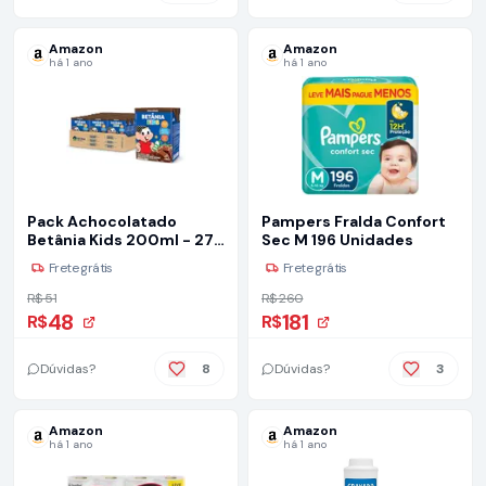
Amazon
Amazon
há 1 ano
há 1 ano
Pack Achocolatado
Pampers Fralda Confort
Betânia Kids 200ml - 27
Sec M 196 Unidades
Unidades
Frete grátis
Frete grátis
R$ 51
R$ 260
48
181
R$
R$
Dúvidas?
8
Dúvidas?
3
Amazon
Amazon
há 1 ano
há 1 ano