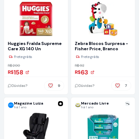
Huggies Fralda Supreme
Zebra Blocos Surpresa -
Care XG 140 Un
Fisher Price, Branco
Frete grátis
Frete grátis
R$ 200
R$ 92
158
63
R$
R$
Dúvidas?
9
Dúvidas?
7
Magazine Luiza
Mercado Livre
há 1 ano
há 1 ano