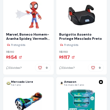
Marvel, Boneco Homem-
Burigotto Assento
Aranha Spidey, Vermelho
Protege Mesclado Preto
e Azul
Frete grátis
Frete grátis
R$ 90
R$ 150
54
117
R$
R$
Dúvidas?
9
Dúvidas?
9
Mercado Livre
Amazon
há 1 ano
há mais de 1 ano