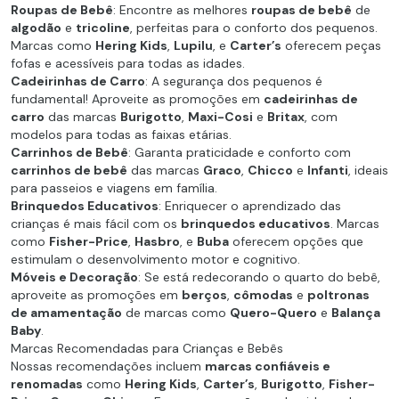
Roupas de Bebê
: Encontre as melhores
roupas de bebê
de
algodão
e
tricoline
, perfeitas para o conforto dos pequenos.
Marcas como
Hering Kids
,
Lupilu
, e
Carter’s
oferecem peças
fofas e acessíveis para todas as idades.
Cadeirinhas de Carro
: A segurança dos pequenos é
fundamental! Aproveite as promoções em
cadeirinhas de
carro
das marcas
Burigotto
,
Maxi-Cosi
e
Britax
, com
modelos para todas as faixas etárias.
Carrinhos de Bebê
: Garanta praticidade e conforto com
carrinhos de bebê
das marcas
Graco
,
Chicco
e
Infanti
, ideais
para passeios e viagens em família.
Brinquedos Educativos
: Enriquecer o aprendizado das
crianças é mais fácil com os
brinquedos educativos
. Marcas
como
Fisher-Price
,
Hasbro
, e
Buba
oferecem opções que
estimulam o desenvolvimento motor e cognitivo.
Móveis e Decoração
: Se está redecorando o quarto do bebê,
aproveite as promoções em
berços
,
cômodas
e
poltronas
de amamentação
de marcas como
Quero-Quero
e
Balança
Baby
.
Marcas Recomendadas para Crianças e Bebês
Nossas recomendações incluem
marcas confiáveis e
renomadas
como
Hering Kids
,
Carter’s
,
Burigotto
,
Fisher-