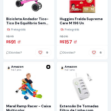
Bicicleta‎‎ Andador‎‎ Tico-
Huggies Fralda Supreme
Tico‎‎ De‎‎ Equilíbrio‎‎ Sem‎‎
Care M 196 Un
Pedal‎‎ Infantil‎‎ 4‎‎‎ Rodas‎
Frete grátis
Frete grátis
R$ 115
R$ 216
91
157
R$
R$
Dúvidas?
9
Dúvidas?
6
Amazon
Amazon
há 1 ano
há 1 ano
Maral Ramp Racer - Caixa
Extensão De Tomadas
Multicolor
Filtro de Linha com