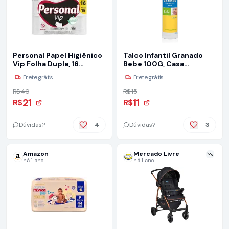
Personal Papel Higiênico
Talco Infantil Granado
Vip Folha Dupla, 16
Bebe 100G, Casa
Unidades Branco
Granado
Frete grátis
Frete grátis
(Embalagem Pode Variar)
R$ 40
R$ 15
21
11
R$
R$
Dúvidas?
4
Dúvidas?
3
Amazon
Mercado Livre
há 1 ano
há 1 ano