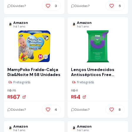
Dúvidas?
3
Dúvidas?
5
Amazon
Amazon
há 1 ano
há 1 ano
MamyPoko Fralda-Calça
Lenços Umedecidos
Dia&Noite M 58 Unidades
Antissépticos Free
Wipes, Freeco
Frete grátis
Frete grátis
R$ 75
R$ 11
67
4
R$
R$
Dúvidas?
4
Dúvidas?
8
Amazon
Amazon
há 1 ano
há 1 ano