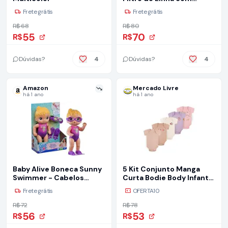
Segurança Anti Chamas
Frete grátis
Frete grátis
Usb Tipo C Com 5
Tomadas e 4 Usb
R$ 68
R$ 80
(Branco)
55
70
R$
R$
Dúvidas?
4
Dúvidas?
4
Amazon
Mercado Livre
há 1 ano
há 1 ano
Baby Alive Boneca Sunny
5 Kit Conjunto Manga
Swimmer - Cabelos
Curta Bodie Body Infantil
Loiros Boneca de 25 cm
Bebe Nenem
Frete grátis
OFERTA10
em plástico com
acessórios - Brinquedo
R$ 72
R$ 78
para meninas e meninos
56
53
R$
R$
a partir de 3 anos