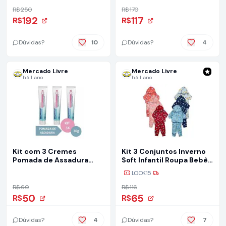
R$ 250
R$ 170
192
117
R$
R$
Dúvidas?
10
Dúvidas?
4
Mercado Livre
Mercado Livre
há 1 ano
há 1 ano
Kit com 3 Cremes
Kit 3 Conjuntos Inverno
Pomada de Assadura
Soft Infantil Roupa Bebê
Proteção Delicada 30gr
Frio Menino
LOOK15
Cada Bepantol
R$ 60
R$ 116
50
65
R$
R$
Dúvidas?
4
Dúvidas?
7