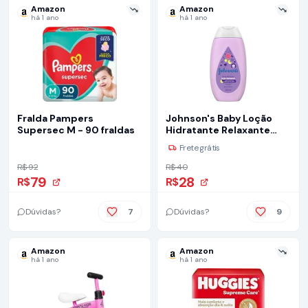
Amazon
Amazon
há 1 ano
há 1 ano
Fralda Pampers
Johnson's Baby Loção
Supersec M - 90 fraldas
Hidratante Relaxante
Para Uso Diário Hora Do
Frete grátis
Sono,200ml
R$ 92
R$ 40
79
28
R$
R$
Dúvidas?
7
Dúvidas?
9
Amazon
Amazon
há 1 ano
há 1 ano