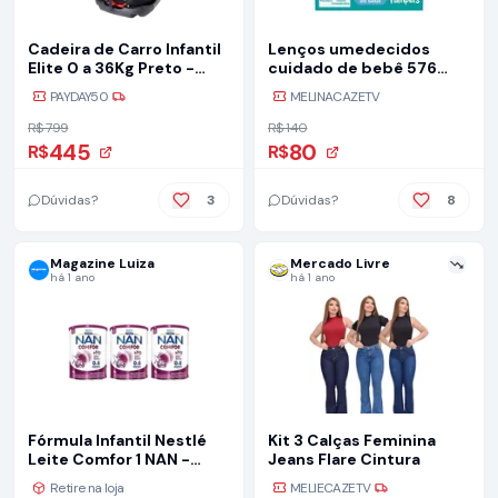
Cadeira de Carro Infantil
Lenços umedecidos
Elite 0 a 36Kg Preto -
cuidado de bebê 576
Maxi Baby
unidades Pampers
PAYDAY50
MELINACAZETV
R$ 799
R$ 140
445
80
R$
R$
Dúvidas?
3
Dúvidas?
8
Magazine Luiza
Mercado Livre
há 1 ano
há 1 ano
Fórmula Infantil Nestlé
Kit 3 Calças Feminina
Leite Comfor 1 NAN -
Jeans Flare Cintura
800g 3 Unidades
Retire na loja
MELIECAZETV