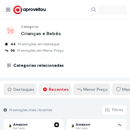
aproveitou
Categoria
Crianças e Bebês
44
Promoções em Destaque
56
Promoções em Menor Preço
Categorias relacionadas
Destaques
Recentes
Menor Preço
Mai
Filtros
Promoções mais recentes
Amazon
Amazon
há 1 ano
há 1 ano