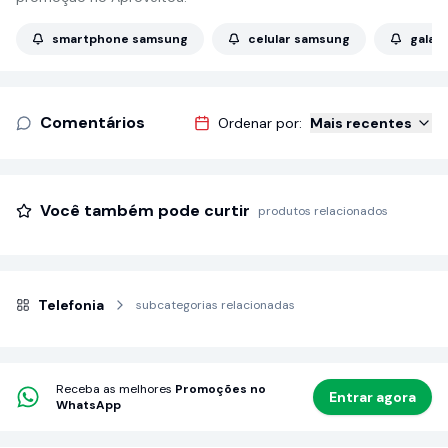
smartphone samsung
celular samsung
galax
Comentários
Ordenar por:
Mais recentes
Você também pode curtir
produtos relacionados
Telefonia
subcategorias relacionadas
Receba as melhores
Promoções no
Entrar agora
WhatsApp