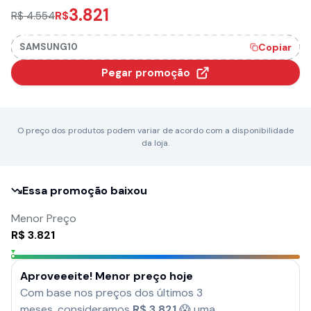
Qualcomm Snapdragon 8 Gen 2 Câmera
3.821
R$
R$ 4.554
Quádrupla de até 200MP + Selfie 12MP - Preto
SAMSUNG10
Copiar
Pegar promoção
O preço dos produtos podem variar de acordo com a disponibilidade
da loja.
Essa promoção baixou
Menor Preço
R$
3.821
Aproveeeite! Menor preço hoje
Com base nos preços dos últimos 3
meses, consideramos
R$
3.821
😱 uma