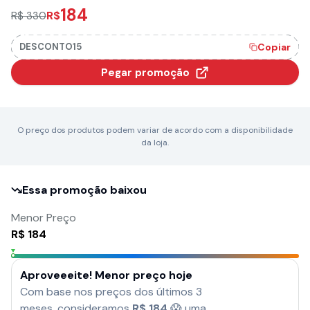
184
R$
R$ 330
DESCONTO15
Copiar
Pegar promoção
O preço dos produtos podem variar de acordo com a disponibilidade
da loja.
Essa promoção baixou
Menor Preço
R$
184
Aproveeeite! Menor preço hoje
Com base nos preços dos últimos 3
meses, consideramos
R$
184
😱 uma