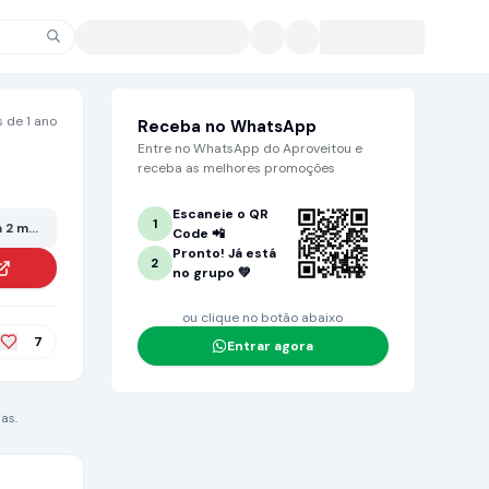
 de 1 ano
Receba no WhatsApp
Entre no WhatsApp do Aproveitou e
receba as melhores promoções
Escaneie o QR
1
 2 meses ou mais. Grande chance de não estar mais no valor anunciado!
Code 📲
Pronto! Já está
2
no grupo 💚
ou clique no botão abaixo
7
Entrar agora
as.