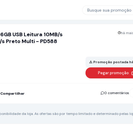
Busque sua promoção
há mais
 16GB USB Leitura 10MB/s
s Preto Multi - PD588
⚠️ Promoção postada há
Pegar promoção
0 comentários
Compartilhar
nibilidade da loja.
As ofertas são por tempo limitado e determinado pelas loj