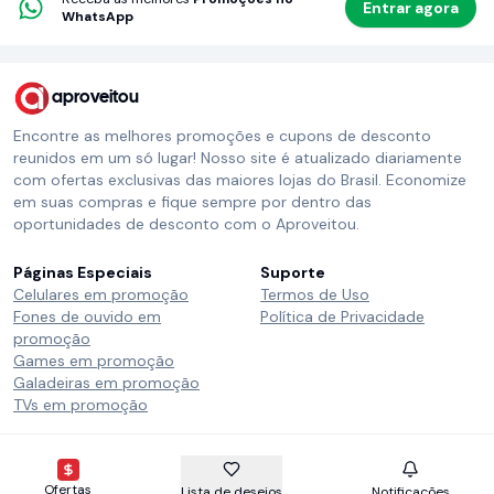
Entrar agora
WhatsApp
aproveitou
Encontre as melhores promoções e cupons de desconto
reunidos em um só lugar! Nosso site é atualizado diariamente
com ofertas exclusivas das maiores lojas do Brasil. Economize
em suas compras e fique sempre por dentro das
oportunidades de desconto com o Aproveitou.
Páginas Especiais
Suporte
Celulares em promoção
Termos de Uso
Fones de ouvido em
Política de Privacidade
promoção
Games em promoção
Galadeiras em promoção
TVs em promoção
Siga o Aproveitou
Instagram
Telegram
Whatsapp
Ofertas
Lista de desejos
Notificações