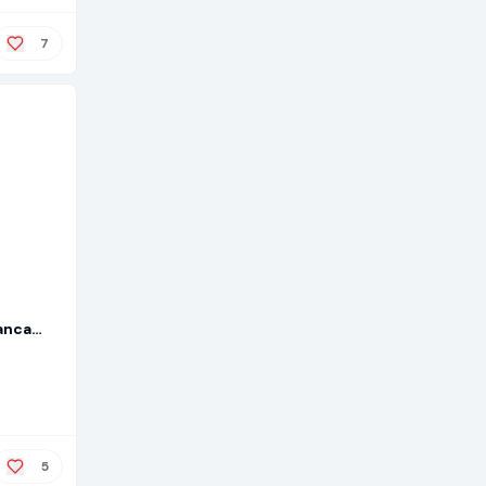
7
anca
om
Fiapos
5