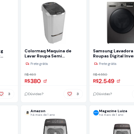
kg
Colormaq Maquina de
Samsung Lavadora
r
Lavar Roupa Semi
Roupas Digital Inve
Automatica Tanquinho
Porta Black WW11T I
Frete grátis
Frete grátis
10kg LCS10 Prata 127V
127V
R$ 469
R$ 4.550
380
2.549
R$
R$
3
Dúvidas?
3
Dúvidas?
Amazon
Magazine Luiza
há mais de 1 ano
há mais de 1 ano