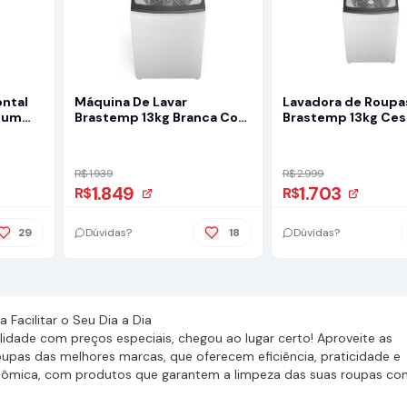
ontal
Máquina De Lavar
Lavadora de Roupa
mium
Brastemp 13kg Branca Com
Brastemp 13kg Ces
Água
Ciclo Tira Manchas
- 12 Programas de
Advanced E Ciclo
Branca BWK13
Antibolinha - Bwk13ab 110v
R$ 1.939
R$ 2.999
1.849
1.703
R$
R$
29
Dúvidas?
18
Dúvidas?
Facilitar o Seu Dia a Dia
idade com preços especiais, chegou ao lugar certo! Aproveite as
pas das melhores marcas, que oferecem eficiência, praticidade e
econômica, com produtos que garantem a limpeza das suas roupas co