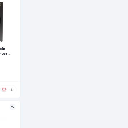
 de
rter
nox 11kg
3