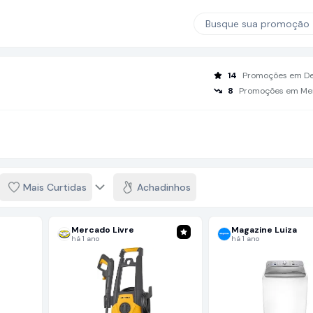
Busque sua promoção
14
Promoções em D
8
Promoções em Me
Mais Curtidas
Achadinhos
Mercado Livre
Magazine Luiza
há 1 ano
há 1 ano