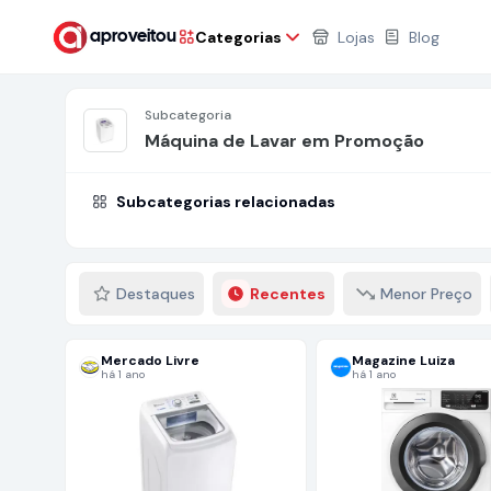
Categorias
Lojas
Blog
aproveitou
Subcategoria
Máquina de Lavar em Promoção
Subcategorias relacionadas
Destaques
Recentes
Menor Preço
Mercado Livre
Magazine Luiza
há 1 ano
há 1 ano