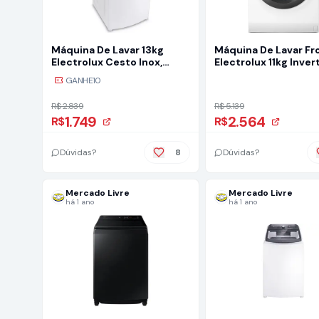
Máquina De Lavar 13kg
Máquina De Lavar Fr
Electrolux Cesto Inox,
Electrolux 11kg Inver
Jet&clean Led13 Cor
Premium Care Com 
GANHE10
Branco
Quente/vapor (lfe11)
R$ 2.839
R$ 5.139
1.749
2.564
R$
R$
Dúvidas?
8
Dúvidas?
Mercado Livre
Mercado Livre
há 1 ano
há 1 ano