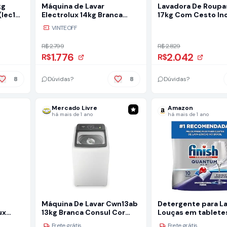
kg
Máquina de Lavar
Lavadora De Roupa
(lec15)
Electrolux 14kg Branca
17kg Com Cesto In
Essential Care com Cesto
Electrolux
VINTEOFF
Inox e Jet&Clean LED14
110V
R$ 2.799
R$ 2.829
1.776
2.042
R$
R$
8
Dúvidas?
8
Dúvidas?
Mercado Livre
Amazon
há mais de 1 ano
há mais de 1 ano
Máquina De Lavar Cwn13ab
Detergente para L
ux
13kg Branca Consul Cor
Louças em tabletes
11kg
Branco 110v
Quantum All in 1 c
Frete grátis
Frete grátis