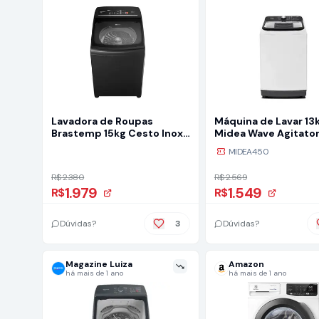
Lavadora de Roupas
Máquina de Lavar 13
Brastemp 15kg Cesto Inox
Midea Wave Agitato
4 Programas de Lavagem
Branca
MIDEA450
Cinza BWT15A9
R$ 2.380
R$ 2.569
1.979
1.549
R$
R$
Dúvidas?
3
Dúvidas?
Magazine Luiza
Amazon
há mais de 1 ano
há mais de 1 ano