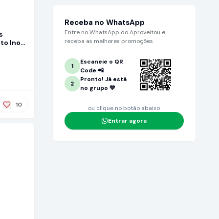
Receba no WhatsApp
Entre no WhatsApp do Aproveitou e
s
receba as melhores promoções
to Inox
Lavagem
Escaneie o QR
1
Code 📲
Pronto! Já está
2
no grupo 💚
10
ou clique no botão abaixo
Entrar agora