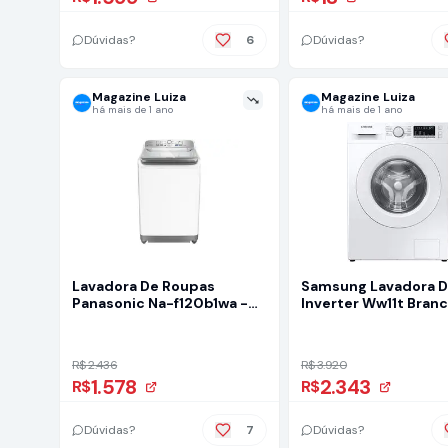
Dúvidas?
6
Dúvidas?
Magazine Luiza
Magazine Luiza
há mais de 1 ano
há mais de 1 ano
Lavadora De Roupas
Samsung Lavadora Di
Panasonic Na-f120b1wa -
Inverter Ww11t Branc
12kg Cesto Inox 8
110V/220V
Programas De Lavagem
Branca
R$ 2.436
R$ 3.920
1.578
2.343
R$
R$
Dúvidas?
7
Dúvidas?