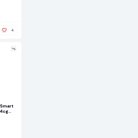
4
 Smart
14cg