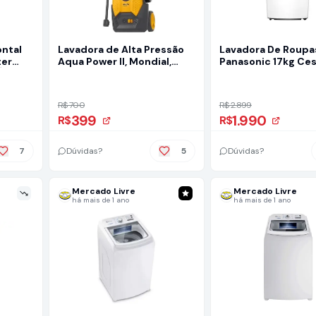
ontal
Lavadora de Alta Pressão
Lavadora De Roupa
ter
Aqua Power II, Mondial,
Panasonic 17kg Ces
Água
Cinza/Amarela, 1500W,
- 9 Programas De 
220V - LAP-02-GY
Branca Na-f170b7w
R$ 700
R$ 2.899
399
1.990
R$
R$
7
Dúvidas?
5
Dúvidas?
Mercado Livre
Mercado Livre
há mais de 1 ano
há mais de 1 ano