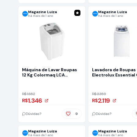
Magazine Luiza
Magazine Luiza
há mais de 1 ano
há mais de 1 ano
Máquina de Lavar Roupas
Lavadora de Roupas
12 Kg Colormaq LCA
Electrolux Essential
Sistema Antimanchas,
LED17 - 17Kg Cesto In
Filtro Duplo de Fiapos,
Programas de Lava
Branca
R$ 1.652
R$ 3.359
1.346
2.119
R$
R$
Dúvidas?
9
Dúvidas?
Magazine Luiza
Magazine Luiza
há mais de 1 ano
há mais de 1 ano