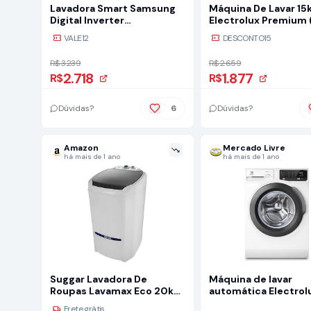
Lavadora Smart Samsung
Máquina De Lavar 15
Digital Inverter
Electrolux Premium 
Wa17cg6746b 17kg 127v
Cor Branco 110V
VALE12
DESCONTO15
Black
R$ 3.239
R$ 2.659
2.718
1.877
R$
R$
Dúvidas?
6
Dúvidas?
Amazon
Mercado Livre
há mais de 1 ano
há mais de 1 ano
Suggar Lavadora De
Máquina de lavar
Roupas Lavamax Eco 20kg
automática Electrol
110v Branca Le2001br
Premium Care hasta 
Frete grátis