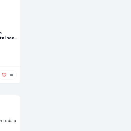
s
to Inox
 Lavagem
18
m toda a