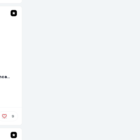
nca
m Cesto
ed13)
9