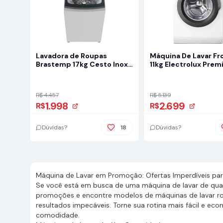
Lavadora de Roupas
Máquina De Lavar Fr
Brastemp 17kg Cesto Inox
11kg Electrolux Pre
12 Programas de Lavagem
Care Inverter Com 
Branca BWK17
Quente/vapor (lfe11)
R$ 4.457
R$ 5.139
1.998
2.699
R$
R$
Dúvidas?
18
Dúvidas?
Máquina de Lavar em Promoção: Ofertas Imperdíveis para 
Se você está em busca de uma máquina de lavar de qual
promoções e encontre modelos de máquinas de lavar rou
resultados impecáveis. Torne sua rotina mais fácil e 
comodidade.