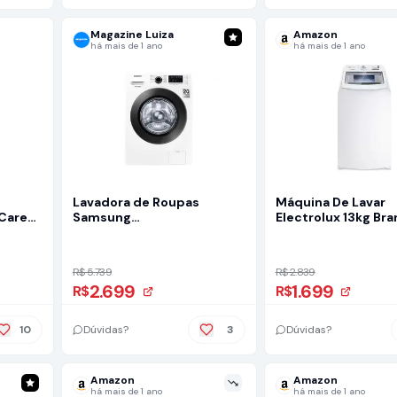
Magazine Luiza
Amazon
há mais de 1 ano
há mais de 1 ano
Lavadora de Roupas
Máquina De Lavar
 Care
Samsung
Electrolux 13kg Bra
ox 11
WW11J4473PW/AZ - 11Kg 11
Essential Care Co
gem
Programas de Lavagem
Inox E Jet&clean (l
Branco
R$ 5.739
R$ 2.839
2.699
1.699
R$
R$
10
Dúvidas?
3
Dúvidas?
Amazon
Amazon
há mais de 1 ano
há mais de 1 ano