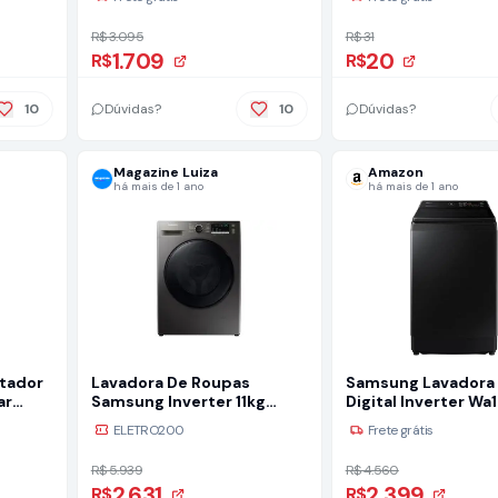
unidades
R$ 3.095
R$ 31
1.709
20
R$
R$
10
Dúvidas?
10
Dúvidas?
Magazine Luiza
Amazon
há mais de 1 ano
há mais de 1 ano
ntador
Lavadora De Roupas
Samsung Lavadora
ar
Samsung Inverter 11kg
Digital Inverter Wa
Cesto Inox 12 Programas
Black 14kg - 127v
ELETRO200
Frete grátis
De Lavagem Preta
Ww11t4040bx/az
R$ 5.939
R$ 4.560
2.631
2.399
R$
R$