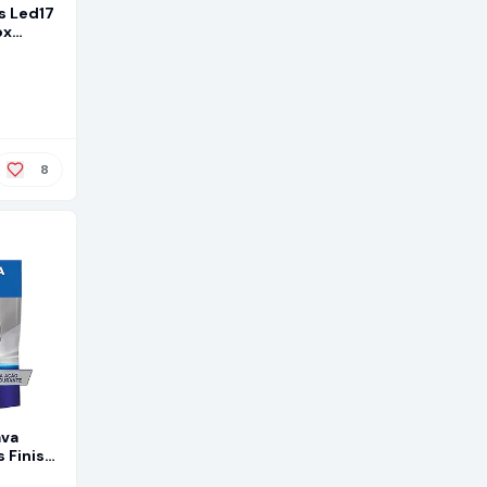
s Led17
ox
8
ava
 Finish
om 10