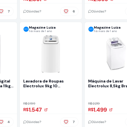
7
Dúvidas?
6
Dúvidas?
Magazine Luiza
Magazine Luiza
há mais de 1 ano
há mais de 1 ano
gital
Lavadora de Roupas
Máquina de Lavar
a 11kg
Electrolux 9kg 10
Electrolux 8,5kg Br
Programas de Lavagem
Turbo Economia c
Branco Efficient Care
Jet&Clean e Filtro 
LED09
(LAC09)
R$ 2.199
R$ 2.219
1.547
1.499
R$
R$
4
Dúvidas?
7
Dúvidas?