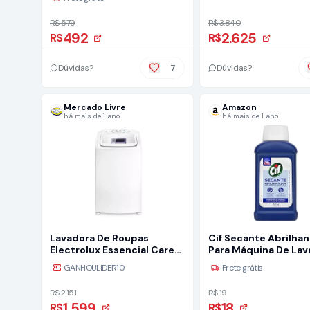
127V - branco
R$ 579
R$ 3.840
492
2.625
R$
R$
Dúvidas?
7
Dúvidas?
Mercado Livre
Amazon
há mais de 1 ano
há mais de 1 ano
Lavadora De Roupas
Cif Secante Abrilha
Electrolux Essencial Care
Para Máquina De Lav
11kg (les11) 127V
Louças 100Ml
GANHOULIDER10
Frete grátis
R$ 2.151
R$ 19
1.599
18
R$
R$