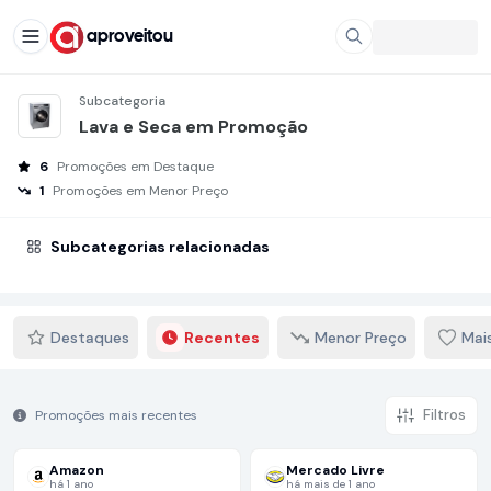
aproveitou
Subcategoria
Lava e Seca em Promoção
6
Promoções em Destaque
1
Promoções em Menor Preço
Subcategorias relacionadas
Destaques
Recentes
Menor Preço
Mai
Filtros
Promoções mais recentes
Amazon
Mercado Livre
há 1 ano
há mais de 1 ano