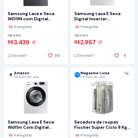
Samsung Lava e Seca
Samsung Lava E Seca
WD11M com Digital
Digital Inverter
Inverter WD11M4473PX
Ecobubble™ Wd10m
Frete grátis
Frete grátis
Inox Look 11/7kg - 220V
Branca 10.1kg 127v
R$ 4.199
R$ 3.799
3.439
2.957
R$
R$
Dúvidas?
30
Dúvidas?
3
Amazon
Magazine Luiza
há mais de 1 ano
há mais de 1 ano
Samsung Lava E Seca
Secadora de roupas
Wd11m Com Digital
Fischer Super Ciclo 8 Kg
Inverter Wd11m4473pw
Prata 127v 1150W
Frete grátis
Frete grátis
Branca 11/7kg