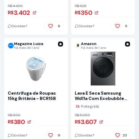
R$ 4.490
R$ 626
3.402
350
R$
R$
Dúvidas?
8
Dúvidas?
5
Magazine Luiza
Amazon
há mais de 1 ano
há mais de 1 ano
Centrífuga de Roupas
Lava E Seca Samsung
15kg Britânia - BCR15B
Wd11a Com Ecobubble
Wd11a4453bx Inox Look
Frete grátis
11/7kg 127v
R$ 500
R$ 5.059
380
3.607
R$
R$
Dúvidas?
9
Dúvidas?
23