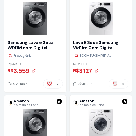
Samsung Lava e Seca
Lava E Seca Samsung
WD11M com Digital
Wd11m Com Digital
Inverter WD11M4473PX
Inverter Branca 11kg Cor
Frete grátis
8COMTUKEMPERIAL
Inox Look 11/7kg - 127V
Branco 127v
R$ 4.199
R$ 5.010
3.559
3.127
R$
R$
Dúvidas?
7
Dúvidas?
5
Amazon
Amazon
há mais de 1 ano
há mais de 1 ano