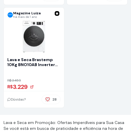
Magazine Luiza
há mais de 1 ano
Lava e Seca Brastemp
10Kg BNO10AB Inverter
Quente - Branco
R$ 3.459
3.229
R$
Dúvidas?
28
Lava e Seca em Promoção: Ofertas Imperdíveis para Sua Casa
Se você está em busca de praticidade e eficiência na hora de