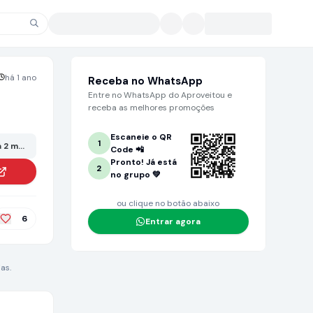
há 1 ano
Receba no WhatsApp
Entre no WhatsApp do Aproveitou e
receba as melhores promoções
Escaneie o QR
1
 2 meses ou mais. Grande chance de não estar mais no valor anunciado!
Code 📲
Pronto! Já está
2
no grupo 💚
ou clique no botão abaixo
6
Entrar agora
as.