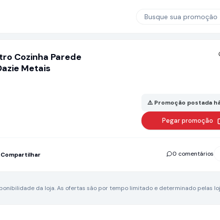
Busque sua promoção
ltro Cozinha Parede
azie Metais
⚠️ Promoção postada há
Pegar promoção
0 comentários
Compartilhar
nibilidade da loja.
As ofertas são por tempo limitado e determinado pelas loj