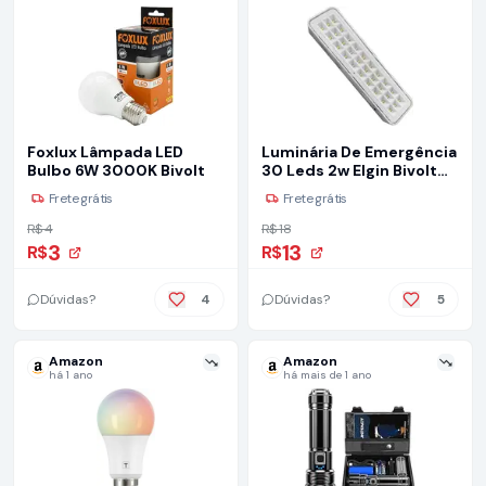
Foxlux Lâmpada LED
Luminária De Emergência
Bulbo 6W 3000K Bivolt
30 Leds 2w Elgin Bivolt
Bateria Até 6 Horas Luz
Frete grátis
Frete grátis
Branca Fria
R$ 4
R$ 18
3
13
R$
R$
Dúvidas?
4
Dúvidas?
5
Amazon
Amazon
há 1 ano
há mais de 1 ano