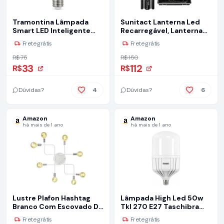
Tramontina Lâmpada
Sunitact Lanterna Led
Smart​ LED Inteligente
Recarregável, Lanterna
E27​ 10W Wi-Fi +
Tatica Militar 10000
Frete grátis
Frete grátis
Bluetooth​ 16 Milhões de
Lumens XHP70.2
Cores - Compatível com
Lanterna a Pilha, USB
R$ 75
R$ 150
Alexa e Google
Lanternas Taticas Super
33
112
R$
R$
Assistente
Potentes Led
Recarregavel, Ideal para
Camping, Pesca e
Dúvidas?
4
Dúvidas?
6
Emergências
Amazon
Amazon
há mais de 1 ano
há mais de 1 ano
Lustre Plafon Hashtag
Lâmpada High Led 50w
Branco Com Escovado De
Tkl 270 E27 Taschibra
8 Braços
6500k
Frete grátis
Frete grátis