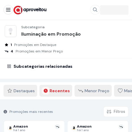
aproveitou
Subcategoria
Iluminação em Promoção
1
Promoções em Destaque
4
Promoções em Menor Preço
Subcategorias relacionadas
Destaques
Recentes
Menor Preço
Mai
Filtros
Promoções mais recentes
Amazon
Amazon
há 1 ano
há 1 ano