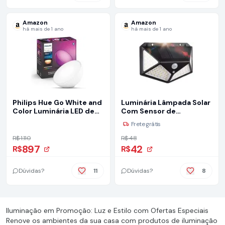
Amazon
Amazon
há mais de 1 ano
há mais de 1 ano
Philips Hue Go White and
Luminária Lâmpada Solar
Color Luminária LED de
Com Sensor de
Mesa Inteligente e
Presença/Movimento
Frete grátis
Portátil (Bluetooth &
20W LED 100 SMD 4
Zigbee), funciona com
Placas 3 Funções À Prova
R$ 1.110
R$ 48
Alexa
D'água Arandela
897
42
R$
R$
Carregável Enegria Solar
PREMIUM ONYK
Dúvidas?
11
Dúvidas?
8
Iluminação em Promoção: Luz e Estilo com Ofertas Especiais
Renove os ambientes da sua casa com produtos de iluminação