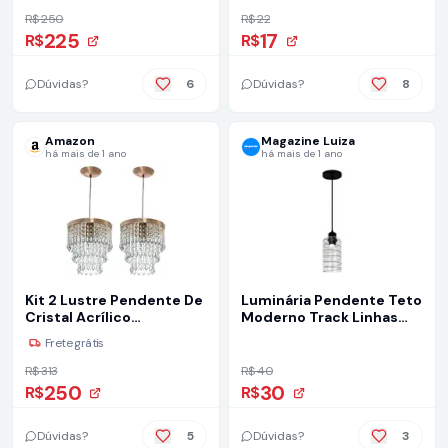
R$ 250
R$ 22
225
17
R$
R$
Dúvidas?
6
Dúvidas?
8
Amazon
Magazine Luiza
há mais de 1 ano
há mais de 1 ano
Kit 2 Lustre Pendente De
Luminária Pendente Teto
Cristal Acrílico
Moderno Track Linhas
Manucrilic Cobre
Quarto Sala Bancada 1
Frete grátis
lâmpada Bivolt E27 -
Esquilos Shop
R$ 313
R$ 40
250
30
R$
R$
Dúvidas?
5
Dúvidas?
3