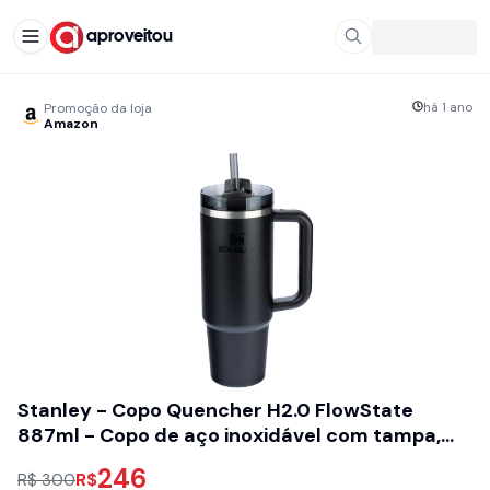
aproveitou
há 1 ano
Promoção da loja
Amazon
Stanley - Copo Quencher H2.0 FlowState
887ml - Copo de aço inoxidável com tampa,
isolamento a vácuo, para água, chá gelado,
246
R$
R$ 300
café, smoothies e muito mais, Black 2.0