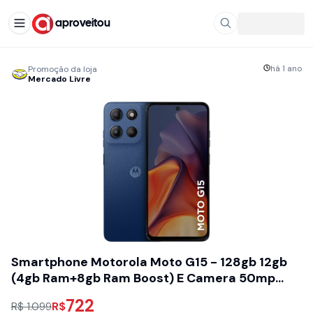
aproveitou
há 1 ano
Promoção da loja
Mercado Livre
Smartphone Motorola Moto G15 - 128gb 12gb
(4gb Ram+8gb Ram Boost) E Camera 50mp
Com Ai E Night Vision Bateria De 5200 Mah Tela
722
R$
R$ 1.099
Fhd+ 6.7 Com Superbrilho Nfc Azul Escuro