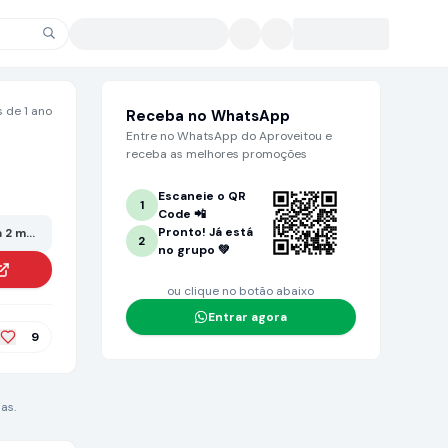
 de 1 ano
Receba no WhatsApp
Entre no WhatsApp do Aproveitou e
receba as melhores promoções
Escaneie o QR
1
Code 📲
Pronto! Já está
 2 meses ou mais. Grande chance de não estar mais no valor anunciado!
2
no grupo 💚
ou clique no botão abaixo
Entrar agora
9
as.