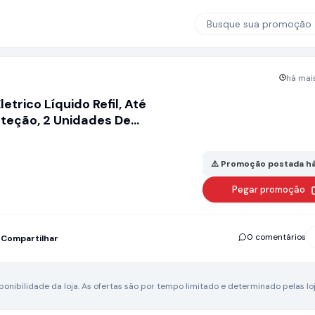
Busque sua promoção
há mais
etrico Líquido Refil, Até
oteção, 2 Unidades De
⚠️ Promoção postada há
Pegar promoção
0 comentários
Compartilhar
nibilidade da loja.
As ofertas são por tempo limitado e determinado pelas loj