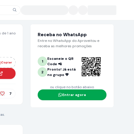
 de 1 ano
Receba no WhatsApp
Entre no WhatsApp do Aproveitou e
receba as melhores promoções
Escaneie o QR
1
Copiar
Code 📲
Pronto! Já está
2
no grupo 💚
ou clique no botão abaixo
7
Entrar agora
as.