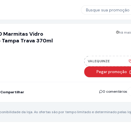
Busque sua promoção
há mais
10 Marmitas Vidro
o Tampa Trava 370ml
VALEQUINZE
Pegar promoção
0 comentários
Compartilhar
nibilidade da loja.
As ofertas são por tempo limitado e determinado pelas loj