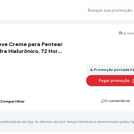
Busque sua promoção
há mais
lseve Creme para Pentear
ra Hialurônico, 72 Horas
olado, 250ml
⚠️ Promoção postada há
Pegar promoção
0 comentários
Compartilhar
nibilidade da loja.
As ofertas são por tempo limitado e determinado pelas loj