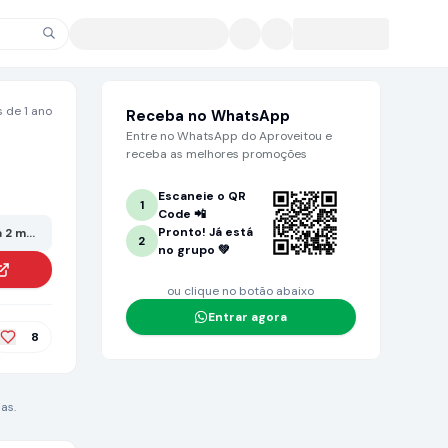
 de 1 ano
Receba no WhatsApp
Entre no WhatsApp do Aproveitou e
receba as melhores promoções
Escaneie o QR
1
Code 📲
Pronto! Já está
 2 meses ou mais. Grande chance de não estar mais no valor anunciado!
2
no grupo 💚
ou clique no botão abaixo
Entrar agora
8
as.