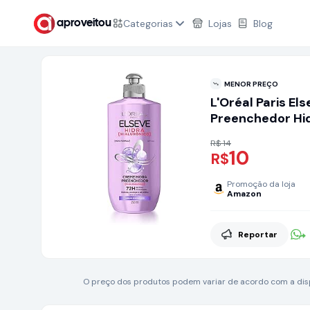
Categorias
Lojas
Blog
aproveitou
MENOR PREÇO
L'Oréal Paris E
Preenchedor Hid
de Frizz Crontr
R$ 14
10
R$
Promoção da loja
Amazon
Reportar
O preço dos produtos podem variar de acordo com a dispo