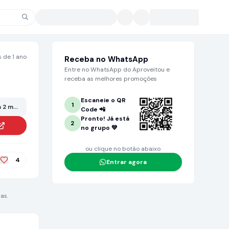
 de 1 ano
Receba no WhatsApp
Entre no WhatsApp do Aproveitou e
receba as melhores promoções
Escaneie o QR
1
 2 meses ou mais. Grande chance de não estar mais no valor anunciado!
Code 📲
Pronto! Já está
2
no grupo 💚
ou clique no botão abaixo
4
Entrar agora
as.