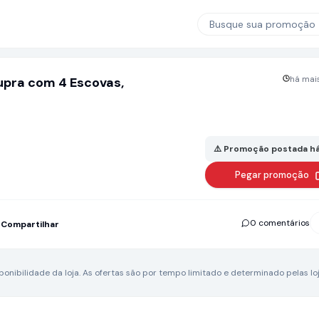
Busque sua promoção
há mais
upra com 4 Escovas,
⚠️ Promoção postada há
Pegar promoção
0 comentários
Compartilhar
nibilidade da loja.
As ofertas são por tempo limitado e determinado pelas loj