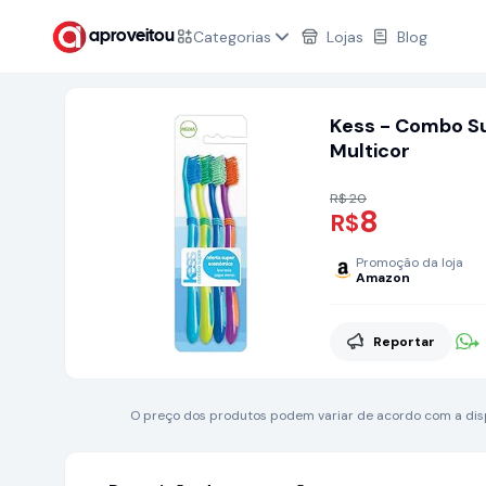
Categorias
Lojas
Blog
aproveitou
Kess - Combo S
Multicor
R$ 20
8
R$
Promoção da loja
Amazon
Reportar
O preço dos produtos podem variar de acordo com a dispo