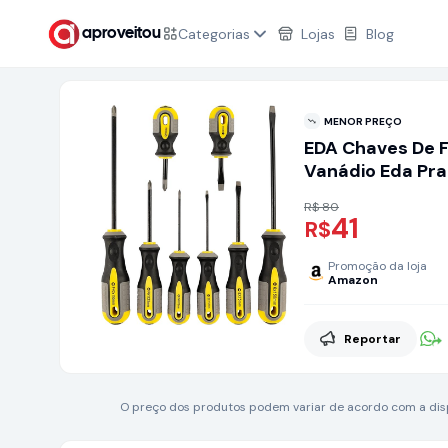
Categorias
Lojas
Blog
aproveitou
MENOR PREÇO
EDA Chaves De F
Vanádio Eda Pr
Cinza 8 Peças
R$ 80
41
R$
Promoção da loja
Amazon
Reportar
O preço dos produtos podem variar de acordo com a dispo