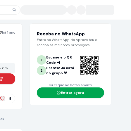
há 1 ano
Receba no WhatsApp
Entre no WhatsApp do Aproveitou e
receba as melhores promoções
Escaneie o QR
1
Code 📲
Pronto! Já está
 2 meses ou mais. Grande chance de não estar mais no valor anunciado!
2
no grupo 💚
ou clique no botão abaixo
Entrar agora
8
as.