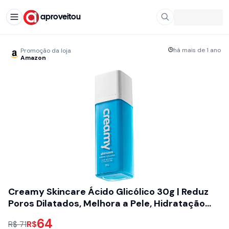
aproveitou
há mais de 1 ano
Promoção da loja
Amazon
Creamy Skincare Ácido Glicólico 30g | Reduz
Poros Dilatados, Melhora a Pele, Hidratação
Profunda e Intensa, Controla o Brilho Excessivo
64
R$
R$ 71
| Todos os Tipos de Pele, Noturno