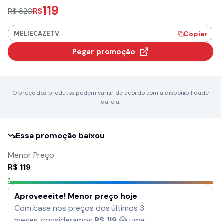
119
R$
R$ 320
MELIECAZETV
Copiar
Pegar promoção
O preço dos produtos podem variar de acordo com a disponibilidade
da loja.
Essa promoção baixou
Menor Preço
R$
119
Aproveeeite! Menor preço hoje
Com base nos preços dos últimos 3
meses, consideramos
R$
119
😱 uma