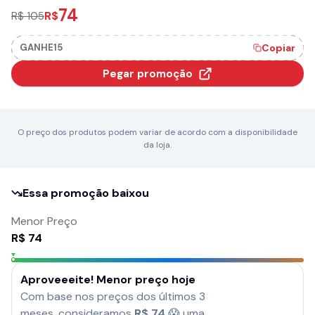
74
R$
R$ 105
GANHE15
Copiar
Pegar promoção
O preço dos produtos podem variar de acordo com a disponibilidade
da loja.
Essa promoção baixou
Menor Preço
R$
74
Aproveeeite! Menor preço hoje
Com base nos preços dos últimos 3
meses, consideramos
R$
74
😱 uma