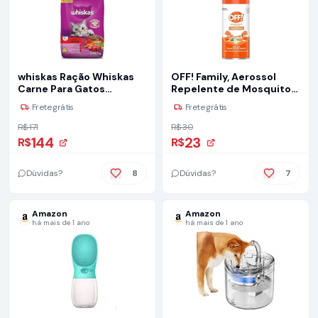
whiskas Ração Whiskas
OFF! Family, Aerossol
Carne Para Gatos
Repelente de Mosquitos
Adultos 10 1 Kg
e Insetos, Nova
Frete grátis
Frete grátis
embalagem, Até 6h de
proteção, Não Oleoso,
R$ 171
R$ 30
Testado
144
23
R$
R$
dermatologicamente,
165ml
Dúvidas?
8
Dúvidas?
7
Amazon
Amazon
há mais de 1 ano
há mais de 1 ano