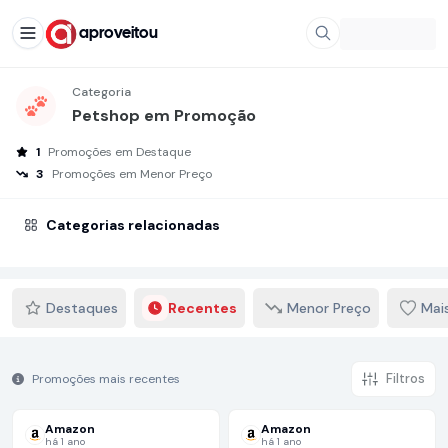
aproveitou
Categoria
Petshop em Promoção
1
Promoções em Destaque
3
Promoções em Menor Preço
Categorias relacionadas
Destaques
Recentes
Menor Preço
Mai
Filtros
Promoções mais recentes
Amazon
Amazon
há 1 ano
há 1 ano