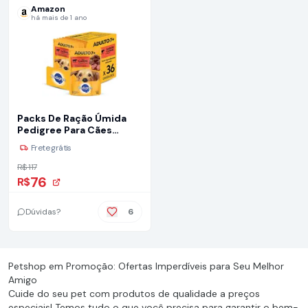
Amazon
há mais de 1 ano
Packs De Ração Úmida
Pedigree Para Cães
Adultos Sênior 7+ Anos,
Frete grátis
Sachê Carne Ao Molho,
36 Sachês De 100 G
R$ 117
76
R$
Dúvidas?
6
Petshop em Promoção: Ofertas Imperdíveis para Seu Melhor
Amigo
Cuide do seu pet com produtos de qualidade a preços
especiais! Temos tudo o que você precisa para garantir o bem-