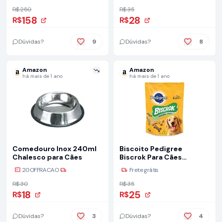
R$ 250
R$ 35
158
28
R$
R$
Dúvidas?
9
Dúvidas?
8
Amazon
Amazon
há mais de 1 ano
há mais de 1 ano
Comedouro Inox 240ml
Biscoito Pedigree
Chalesco para Cães
Biscrok Para Cães
Adultos Multi 1 Kg
20OFFRACAO
Frete grátis
R$ 30
R$ 35
18
25
R$
R$
Dúvidas?
3
Dúvidas?
4