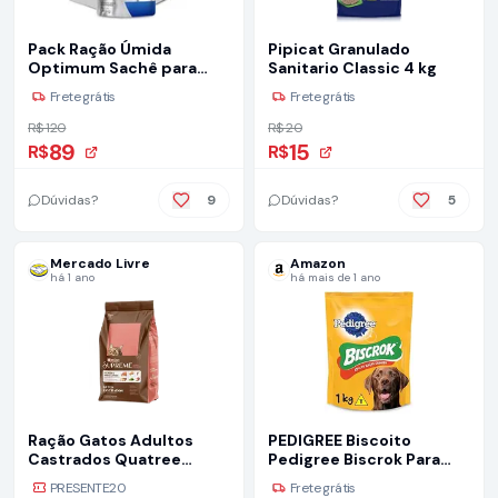
Pack Ração Úmida
Pipicat Granulado
Optimum Sachê para
Sanitario Classic 4 kg
Gatos Adultos Castrados
Frete grátis
Frete grátis
Sabor Salmão 85g - 40
unidadaes
R$ 120
R$ 20
89
15
R$
R$
Dúvidas?
9
Dúvidas?
5
Mercado Livre
Amazon
há 1 ano
há mais de 1 ano
Ração Gatos Adultos
PEDIGREE Biscoito
Castrados Quatree
Pedigree Biscrok Para
Supreme 10kg
Cães Adultos Raças
PRESENTE20
Frete grátis
Grandes 1 Kg