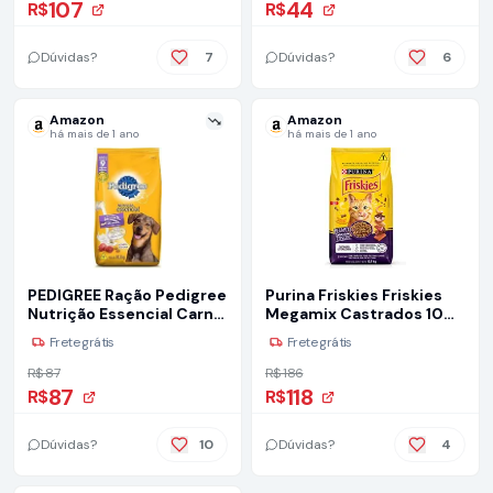
Adulto Raça Pequena 3kg
107
44
R$
R$
Dúvidas?
7
Dúvidas?
6
Amazon
Amazon
há mais de 1 ano
há mais de 1 ano
PEDIGREE Ração Pedigree
Purina Friskies Friskies
Nutrição Essencial Carne
Megamix Castrados 10
Ao Leite Para Cães
1Kg
Frete grátis
Frete grátis
Adultos 10 1 Kg
R$ 87
R$ 186
87
118
R$
R$
Dúvidas?
10
Dúvidas?
4