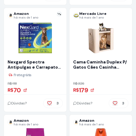
Amazon
Mercado Livre
há mais de 1 ano
há mais de 1 ano
Nexgard Spectra
Cama Caminha Duplex P/
Antipulgas e Carrapatos
Gatos Cães Casinha
para Cães de 7,6 a 15kg,
Premium Pet Stand
Frete grátis
Marrom
R$ 118
R$ 326
70
179
R$
R$
Dúvidas?
3
Dúvidas?
3
Amazon
Amazon
há mais de 1 ano
há mais de 1 ano