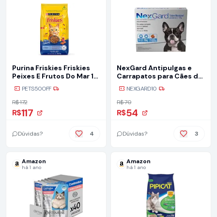
Purina Friskies Friskies
NexGard Antipulgas e
Peixes E Frutos Do Mar 10
Carrapatos para Cães de
1kgbr
4,1 a 10kg, 1 tablete
PETS50OFF
NEXGARD10
R$ 172
R$ 70
117
54
R$
R$
Dúvidas?
4
Dúvidas?
3
Amazon
Amazon
há 1 ano
há 1 ano