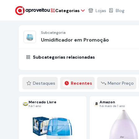
Categorias
Lojas
Blog
aproveitou
Subcategoria
Umidificador em Promoção
Subcategorias relacionadas
Destaques
Recentes
Menor Preço
Mercado Livre
Amazon
há 1 ano
há mais de 1 ano