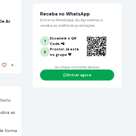
Receba no WhatsApp
Entre no WhatsApp do Aproveitou e
De Ar
receba as melhores promoções
Escaneie o QR
1
Code 📲
Pronto! Já está
2
no grupo 💚
4
ou clique no botão abaixo
Entrar agora
forto
ubra as
de forma