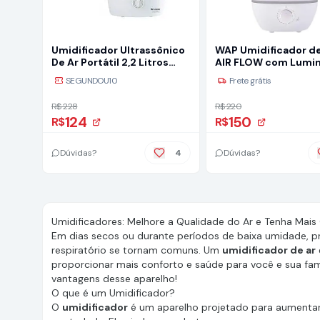
Umidificador Ultrassônico
WAP Umidificador de
De Ar Portátil 2,2 Litros
AIR FLOW com Lumin
127/220V Serenno Veronna
Difusor de Aromas, 4
SEGUNDOU10
Frete grátis
Litros, Autonomia de
horas, 20W Bivolt
R$ 228
R$ 220
124
150
R$
R$
Dúvidas?
4
Dúvidas?
Umidificadores: Melhore a Qualidade do Ar e Tenha Mais
Em dias secos ou durante períodos de baixa umidade, p
respiratório se tornam comuns. Um
umidificador de ar
proporcionar mais conforto e saúde para você e sua fam
vantagens desse aparelho!
O que é um Umidificador?
O
umidificador
é um aparelho projetado para aumentar