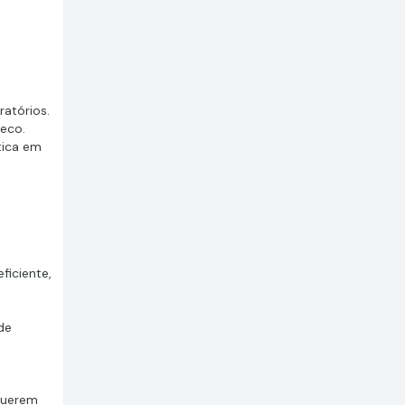
atórios.
seco.
tica em
ficiente,
de
querem