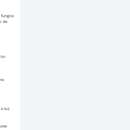
 fungos.
o de
ros.
ra
e luz
sar.