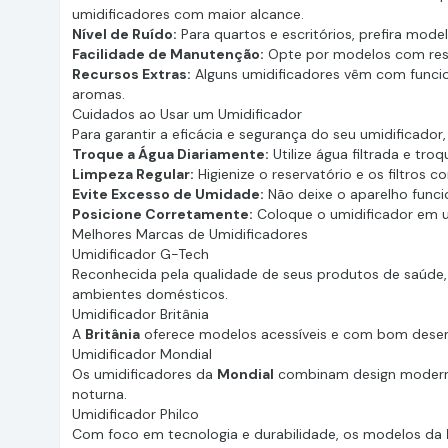
umidificadores com maior alcance.
Nível de Ruído:
Para quartos e escritórios, prefira mode
Facilidade de Manutenção:
Opte por modelos com reserv
Recursos Extras:
Alguns umidificadores vêm com funcio
aromas.
Cuidados ao Usar um Umidificador
Para garantir a eficácia e segurança do seu umidificado
Troque a Água Diariamente:
Utilize água filtrada e tro
Limpeza Regular:
Higienize o reservatório e os filtros 
Evite Excesso de Umidade:
Não deixe o aparelho funci
Posicione Corretamente:
Coloque o umidificador em um
Melhores Marcas de Umidificadores
Umidificador G-Tech
Reconhecida pela qualidade de seus produtos de saúde
ambientes domésticos.
Umidificador Britânia
A
Britânia
oferece modelos acessíveis e com bom desem
Umidificador Mondial
Os umidificadores da
Mondial
combinam design moderno,
noturna.
Umidificador Philco
Com foco em tecnologia e durabilidade, os modelos da