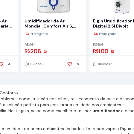
 Ar
Umidificador de Ar
Elgin Umidificador 
ária e
Mondial, Comfort Air 6,
Digital 2,5l Bivolt
Bivolt, Branco/Azul, 35W -
Frete grátis
Frete grátis
 até 12
UA-07
R$ 261
R$ 166
206
100
R$
R$
4
Dúvidas?
5
Dúvidas?
 Conforto
roblemas como irritação nos olhos, ressecamento da pele e descon
é a solução perfeita para equilibrar a umidade nos ambientes e
ília. Neste guia, saiba como escolher o melhor
umidificador
e desc
 a umidade do ar em ambientes fechados, liberando vapor d’água 