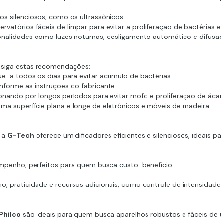
los silenciosos, como os ultrassônicos.
atórios fáceis de limpar para evitar a proliferação de bactérias e
nalidades como luzes noturnas, desligamento automático e difusã
r, siga estas recomendações:
que-a todos os dias para evitar acúmulo de bactérias.
conforme as instruções do fabricante.
onando por longos períodos para evitar mofo e proliferação de áca
a superfície plana e longe de eletrônicos e móveis de madeira.
, a
G-Tech
oferece umidificadores eficientes e silenciosos, ideais pa
penho, perfeitos para quem busca custo-benefício.
 praticidade e recursos adicionais, como controle de intensidade 
Philco
são ideais para quem busca aparelhos robustos e fáceis de u