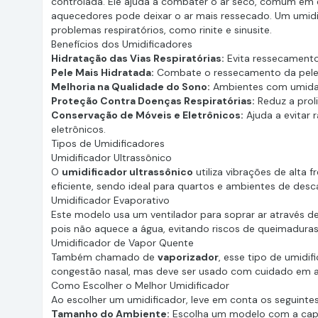
controlada. Ele ajuda a combater o ar seco, comum em 
aquecedores pode deixar o ar mais ressecado. Um umidif
problemas respiratórios, como rinite e sinusite.
Benefícios dos Umidificadores
Hidratação das Vias Respiratórias:
Evita ressecamento 
Pele Mais Hidratada:
Combate o ressecamento da pele
Melhoria na Qualidade do Sono:
Ambientes com umidade
Proteção Contra Doenças Respiratórias:
Reduz a prol
Conservação de Móveis e Eletrônicos:
Ajuda a evitar 
eletrônicos.
Tipos de Umidificadores
Umidificador Ultrassônico
O
umidificador ultrassônico
utiliza vibrações de alta 
eficiente, sendo ideal para quartos e ambientes de desc
Umidificador Evaporativo
Este modelo usa um ventilador para soprar ar através de
pois não aquece a água, evitando riscos de queimaduras
Umidificador de Vapor Quente
Também chamado de
vaporizador
, esse tipo de umidif
congestão nasal, mas deve ser usado com cuidado em a
Como Escolher o Melhor Umidificador
Ao escolher um umidificador, leve em conta os seguintes
Tamanho do Ambiente:
Escolha um modelo com a cap