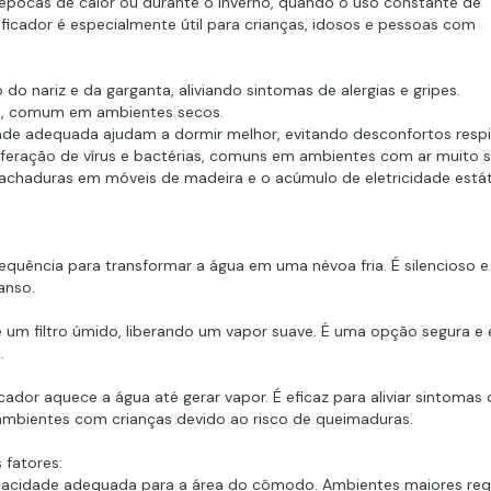
épocas de calor ou durante o inverno, quando o uso constante de
icador é especialmente útil para crianças, idosos e pessoas com
do nariz e da garganta, aliviando sintomas de alergias e gripes.
, comum em ambientes secos.
 adequada ajudam a dormir melhor, evitando desconfortos respir
iferação de vírus e bactérias, comuns em ambientes com ar muito 
rachaduras em móveis de madeira e o acúmulo de eletricidade está
frequência para transformar a água em uma névoa fria. É silencioso e
anso.
 um filtro úmido, liberando um vapor suave. É uma opção segura e e
.
icador aquece a água até gerar vapor. É eficaz para aliviar sintomas 
mbientes com crianças devido ao risco de queimaduras.
 fatores:
acidade adequada para a área do cômodo. Ambientes maiores re