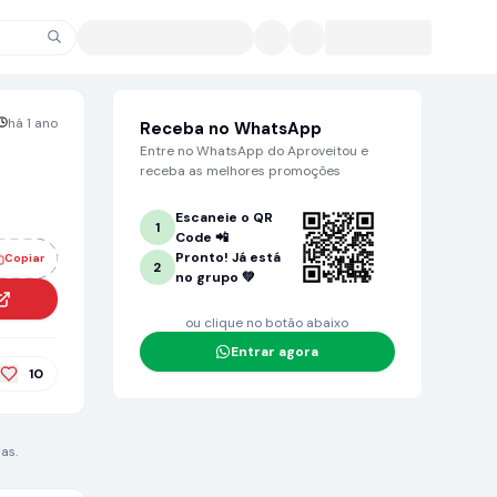
há 1 ano
Receba no WhatsApp
Entre no WhatsApp do Aproveitou e
receba as melhores promoções
Escaneie o QR
1
Code 📲
Pronto! Já está
Copiar
2
no grupo 💚
ou clique no botão abaixo
Entrar agora
10
as.