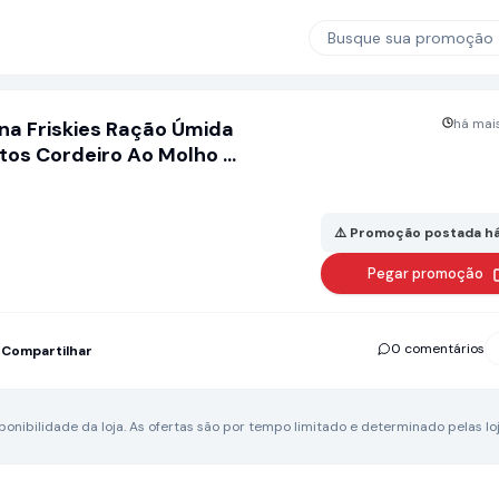
Busque sua promoção
há mais
ina Friskies Ração Úmida
tos Cordeiro Ao Molho -
85g
⚠️ Promoção postada há
Pegar promoção
0 comentários
Compartilhar
nibilidade da loja.
As ofertas são por tempo limitado e determinado pelas loj