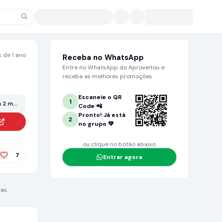
 de 1 ano
Receba no WhatsApp
Entre no WhatsApp do Aproveitou e
receba as melhores promoções
Escaneie o QR
1
 2 meses ou mais. Grande chance de não estar mais no valor anunciado!
Code 📲
Pronto! Já está
2
no grupo 💚
ou clique no botão abaixo
7
Entrar agora
as.