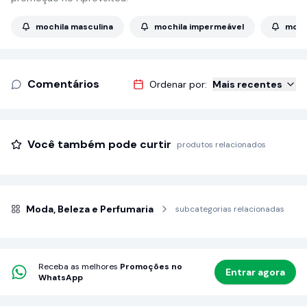
mochila masculina
mochila impermeável
moch
Comentários
Ordenar por:
Mais recentes
Você também pode curtir
produtos relacionados
Moda, Beleza e Perfumaria
subcategorias relacionadas
Receba as melhores
Promoções no
Entrar agora
WhatsApp