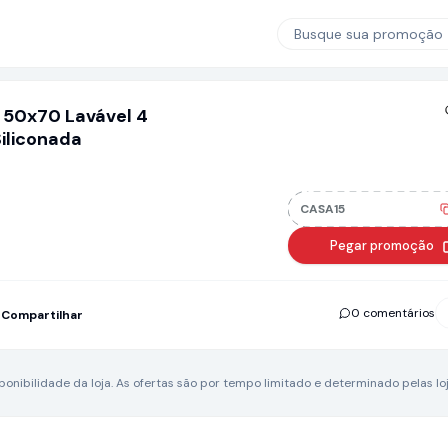
Busque sua promoção
s 50x70 Lavável 4
Siliconada
CASA15
Pegar promoção
0 comentários
Compartilhar
nibilidade da loja.
As ofertas são por tempo limitado e determinado pelas loj