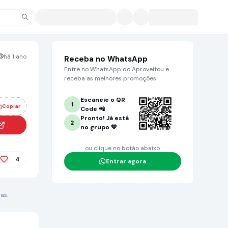
há 1 ano
Receba no WhatsApp
Entre no WhatsApp do Aproveitou e
receba as melhores promoções
Escaneie o QR
1
Copiar
Code 📲
Pronto! Já está
2
no grupo 💚
ou clique no botão abaixo
4
Entrar agora
as.