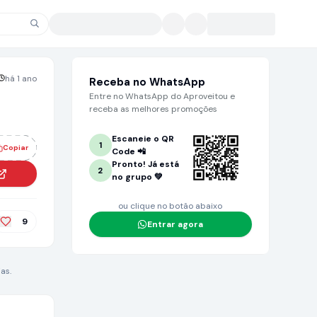
há 1 ano
Receba no WhatsApp
Entre no WhatsApp do Aproveitou e
receba as melhores promoções
Escaneie o QR
1
Copiar
Code 📲
Pronto! Já está
2
no grupo 💚
ou clique no botão abaixo
9
Entrar agora
as.