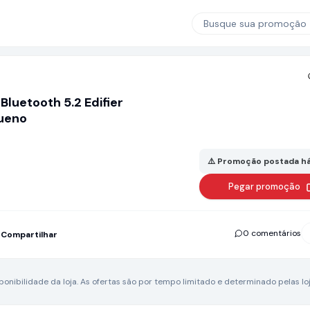
Busque sua promoção
luetooth 5.2 Edifier
queno
⚠️ Promoção postada há
Pegar promoção
0 comentários
Compartilhar
nibilidade da loja.
As ofertas são por tempo limitado e determinado pelas loj