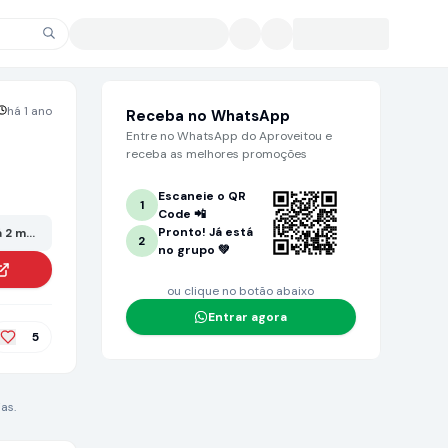
há 1 ano
Receba no WhatsApp
Entre no WhatsApp do Aproveitou e
receba as melhores promoções
Escaneie o QR
1
Code 📲
Pronto! Já está
 2 meses ou mais. Grande chance de não estar mais no valor anunciado!
2
no grupo 💚
ou clique no botão abaixo
Entrar agora
5
as.