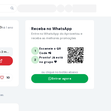
há 1 ano
Receba no WhatsApp
Entre no WhatsApp do Aproveitou e
receba as melhores promoções
Escaneie o QR
1
 2 meses ou mais. Grande chance de não estar mais no valor anunciado!
Code 📲
Pronto! Já está
2
no grupo 💚
ou clique no botão abaixo
10
Entrar agora
as.