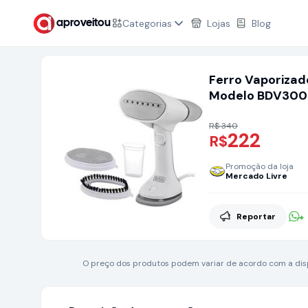
Categorias
Lojas
Blog
aproveitou
Ferro Vaporizado
Modelo BDV3000
110V/220v Bivolt
R$ 340
222
R$
Promoção da loja
Mercado Livre
Reportar
O preço dos produtos podem variar de acordo com a dispo