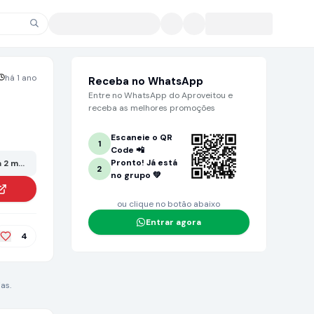
há 1 ano
Receba no WhatsApp
Entre no WhatsApp do Aproveitou e
receba as melhores promoções
Escaneie o QR
1
Code 📲
Pronto! Já está
 2 meses ou mais. Grande chance de não estar mais no valor anunciado!
2
no grupo 💚
ou clique no botão abaixo
Entrar agora
4
as.