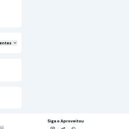
centes
Siga o Aproveitou
so