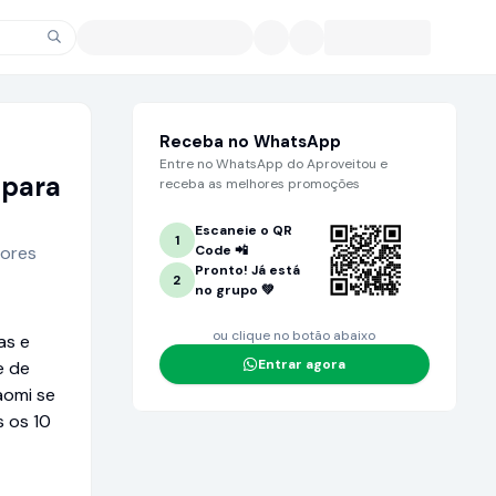
Receba no WhatsApp
Entre no WhatsApp do Aproveitou e
 para
receba as melhores promoções
Escaneie o QR
1
dores
Code 📲
Pronto! Já está
2
no grupo 💚
ou clique no botão abaixo
as e
Entrar agora
e de
aomi se
 os 10